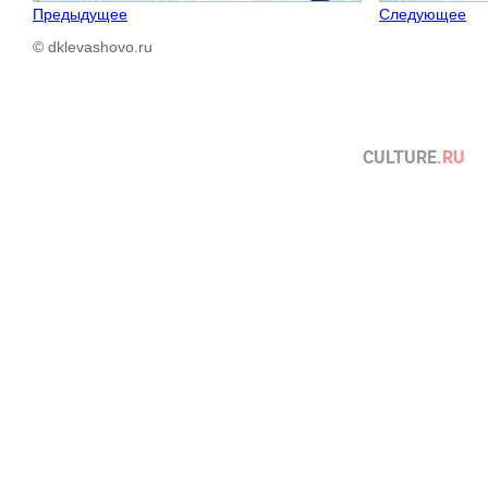
Предыдущее
Следующее
© dklevashovo.ru