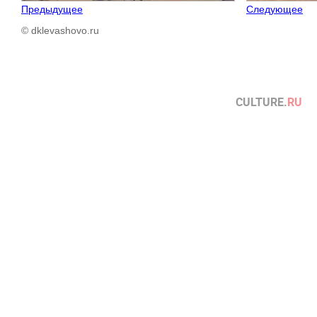
Предыдущее
Следующее
© dklevashovo.ru