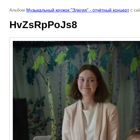
Альбом
Музыкальный кружок "Элегия" - отчётный концерт
с са
HvZsRpPoJs8