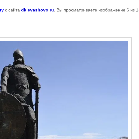
гу
с сайта
dklevashovo.ru
. Вы просматриваете изображение 6 из 1