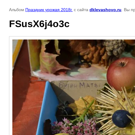
Альбом
Праздник урожая 2018г.
с сайта
dklevashovo.ru
. Вы п
FSusX6j4o3c