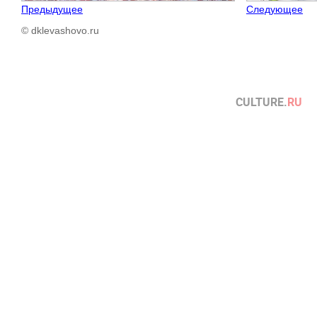
Предыдущее
Следующее
© dklevashovo.ru