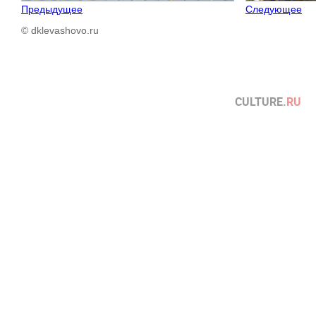
Предыдущее
Следующее
© dklevashovo.ru