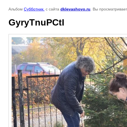
Альбом
Субботник.
с сайта
dklevashovo.ru
. Вы просматривает
GyryTnuPCtI