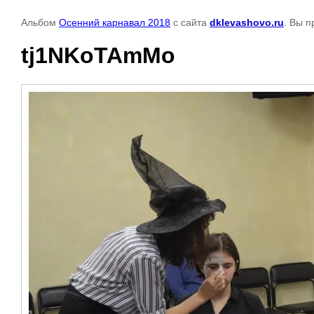
Альбом
Осенний карнавал 2018
с сайта
dklevashovo.ru
. Вы п
tj1NKoTAmMo