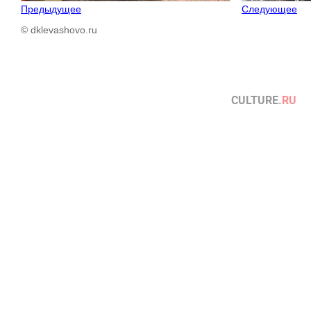
Предыдущее
Следующее
© dklevashovo.ru