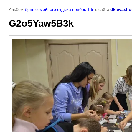
Альбом
День семейного отдыха ноябрь 18г.
с сайта
dklevasho
G2o5Yaw5B3k