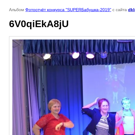
Альбом
Фотоотчёт конкурса "SUPERБабушка-2019"
с сайта
dkl
6V0qiEkA8jU