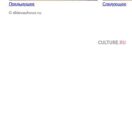
Предыдущее
Следующее
© dklevashovo.ru