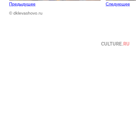
Предыдущее
Следующее
© dklevashovo.ru